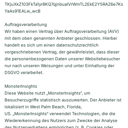
TKjuXkZ103FkTa1yr8KQ7qjnbuaIVrWmTL2EkE2Y5RAZ6e7Ks
YaAs91EALw_wcB
Auftragsverarbeitung
Wir haben einen Vertrag über Auftragsverarbeitung (AVV)
mit dem oben genannten Anbieter geschlossen. Hierbei
handelt es sich um einen datenschutzrechtlich
vorgeschriebenen Vertrag, der gewährleistet, dass dieser
die personenbezogenen Daten unserer Websitebesucher
nur nach unseren Weisungen und unter Einhaltung der
DSGVO verarbeitet.
MonsterInsights
Diese Website nutzt „MonsterInsights“, um
Besucherzugriffe statistisch auszuwerten. Der Anbieter ist
lokalisiert in West Palm Beach, Florida,
US. „MonsterInsights“ verwendet Technologien, die die
Wiedererkennung des Nutzers zum Zwecke der Analyse
des Nutzerverhaltens ermöglichen (z. B. Cookies oder