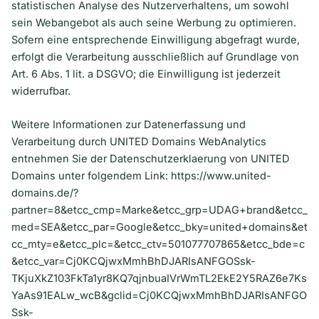
statistischen Analyse des Nutzerverhaltens, um sowohl
sein Webangebot als auch seine Werbung zu optimieren.
Sofern eine entsprechende Einwilligung abgefragt wurde,
erfolgt die Verarbeitung ausschließlich auf Grundlage von
Art. 6 Abs. 1 lit. a DSGVO; die Einwilligung ist jederzeit
widerrufbar.
Weitere Informationen zur Datenerfassung und
Verarbeitung durch UNITED Domains WebAnalytics
entnehmen Sie der Datenschutzerklaerung von UNITED
Domains unter folgendem Link:
https://www.united-
domains.de/?
partner=8&etcc_cmp=Marke&etcc_grp=UDAG+brand&etcc_
med=SEA&etcc_par=Google&etcc_bky=united+domains&et
cc_mty=e&etcc_plc=&etcc_ctv=501077707865&etcc_bde=c
&etcc_var=Cj0KCQjwxMmhBhDJARIsANFGOSsk-
TKjuXkZ103FkTa1yr8KQ7qjnbuaIVrWmTL2EkE2Y5RAZ6e7Ks
YaAs91EALw_wcB&gclid=Cj0KCQjwxMmhBhDJARIsANFGO
Ssk-