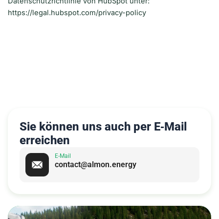
Datenschutzrichtlinie von HubSpot unter:
https://legal.hubspot.com/privacy-policy
https://emjul.de/ki-im-vertragsmanagement/
https://emjul.de/ki-im-dokumentenmanagement/
https://design030.de/webflow-agentur-berlin/
Sie können uns auch per E‑Mail
erreichen
E-Mail
contact@almon.energy